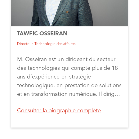
d’électricité. En outre, M. Schruder
possède une vaste expérience en matière
de conception et de soutien d’initiatives
pour les collectivités autochtones, ayant
TAWFIC OSSEIRAN
passé plusieurs années au sein du
Directeur, Technologie des affaires
gouvernement fédéral à élaborer des
programmes et des outils nationaux
M. Osseiran est un dirigeant du secteur
visant à susciter des changements
des technologies qui compte plus de 18
percutants.
ans d’expérience en stratégie
technologique, en prestation de solutions
et en transformation numérique. Il dirige
l’équipe des technologies d’affaires et est
Consulter la biographie complète
responsable de l’harmonisation et de la
mise en œuvre de l’offre de produits
technologiques de CLEAResult Canada
Inc. en vue de la réussite des clients et