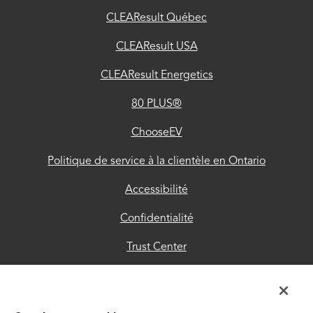
Montréal et de l'Université McGill.
Ontario
CLEAResult Québec
Accessibilité
CLEAResult USA
Confidentialité
CLEAResult Energetics
Trust
80 PLUS®
Center
ChooseEV
Politique de
Politique de service à la clientèle en Ontario
confidentialité
pour nos
Accessibilité
fournisseurs
Confidentialité
Directives
Trust Center
pour les
Politique de confidentialité pour nos fournisseurs
entrepreneurs
Directives pour les entrepreneurs et les
et les