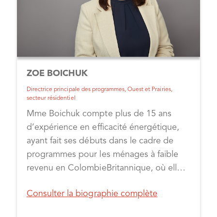
de l'Ontario, afin d'aligner les objectifs
un grand succès auprès de groupes
politiques sur la prestation des
communautaires interreliés et dans le
programmes. Il est basé à Toronto, au
cadre de l’obtention de financement
Canada.
supplémentaire pour divers programmes
du secteur de l’efficacité énergétique.
ZOE BOICHUK
Directrice principale des programmes, Ouest et Prairies,
secteur résidentiel
Mme Boichuk compte plus de 15 ans
d’expérience en efficacité énergétique,
ayant fait ses débuts dans le cadre de
programmes pour les ménages à faible
revenu en ColombieBritannique, où elle
vit aujourd’hui. Elle s’est jointe à
Consulter la biographie complète
CLEAResult Canada en janvier 2023 et
dirige tous les programmes résidentiels