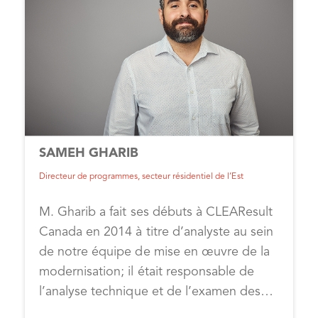
travers le Canada.
Auparavant, Lee a piloté la croissance
rapide du programme californien Demand
Side Grid Support (DSGS) chez Olivine,
l’administrateur du programme DSGS
pour la California Energy Commission,
portant la capacité d’agrégation de
puissance à plus de 500 MW. À LUMA
SAMEH GHARIB
Energy, à Porto Rico, il a lancé les
Directeur de programmes, secteur résidentiel de l’Est
premiers programmes de l’utilité
publique locale en matière de gestion de
M. Gharib a fait ses débuts à CLEAResult
la demande, de véhicules électriques,
Canada en 2014 à titre d’analyste au sein
d’efficacité énergétique et de mesurage
de notre équipe de mise en œuvre de la
net de la consommation, afin de réduire
modernisation; il était responsable de
le déficit critique de production
l’analyse technique et de l’examen des
électrique sur l’île. Il a également dirigé la
projets commerciaux et industriels soumis