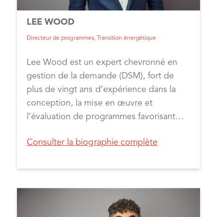
ainsi que d’une maîtrise en gestion et en
systèmes d’ingénierie, et elle est
LEE WOOD
ingénieure civile agréée. Elle détient les
Directeur de programmes, Transition énergétique
titres de compétence PMP, CEM et LEED
AP.
Lee Wood est un expert chevronné en
gestion de la demande (DSM), fort de
plus de vingt ans d’expérience dans la
conception, la mise en œuvre et
l’évaluation de programmes favorisant
l’adoption accélérée des ressources
Consulter la biographie complète
énergétiques distribuées. En tant que
directeur des programmes de transition
énergétique chez CLEAResult, Lee dirige
une nouvelle équipe nationale
responsable de la mise en place de
programmes énergétiques innovateurs à