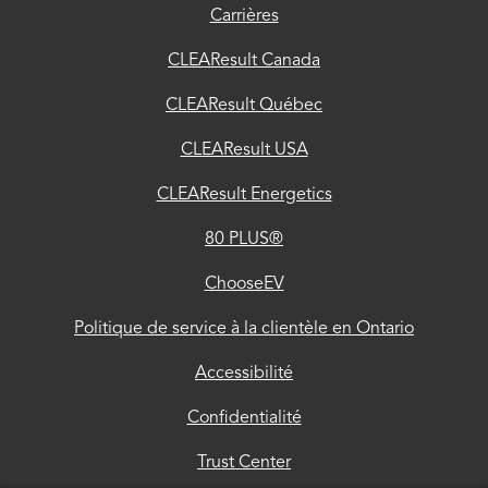
Carrières
clientèle
en
CLEAResult Canada
Ontario
CLEAResult Québec
Accessibilité
CLEAResult USA
Confidentialité
CLEAResult Energetics
Trust
80 PLUS®
Center
ChooseEV
Politique de
Politique de service à la clientèle en Ontario
confidentialité
pour nos
Accessibilité
fournisseurs
Confidentialité
Directives
Trust Center
pour les