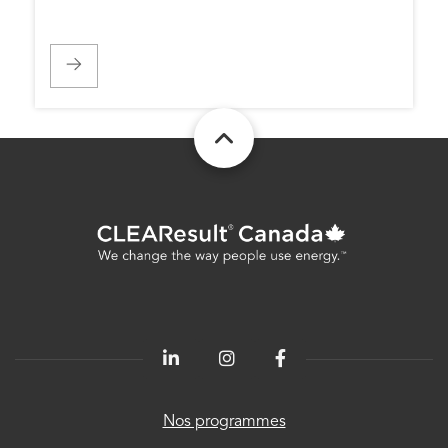
CLEAResult
Québec
CLEAResult
USA
CLEAResult
Energetics
80
PLUS®
ChooseEV
Politique
de
service à
Nos programmes
la